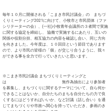
毎年１０月に開催される「こまき市民討議会」の まちづ
くりミーティング2021に向けて、小牧市と市民団体（ファ
シリテーターの会）、(一社)小牧青年会議所の３者間で実施
に関する協定を締結し、 協働で実施するにあたり、互いの
関係や役割分担、相互協力の内容を確認し合い、同じ方向
を向きました。今年度は、１０回目という節目であります
ので、より市民の皆様の「個」が交じり合うように、我々
ができる事を全力で行っていきたいと思います。
※こまき市民討議会 まちづくりミーティングと
は 無作為抽出により参加者
を募集し、まちづくりに関するテーマについて、自ら何か
できることはないか、自分たちのまちを自分たちの力で良
くするにはどうすればいいか、など討議（話し合い）を通
じてまちづくりや市政へ関心を持っていただき、参画のき