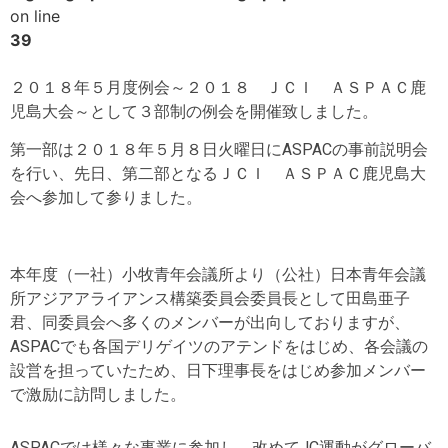
on line
39
２０１８年５月度例会～２０１８ ＪＣＩ ＡＳＰＡＣ鹿
児島大会～として３部制の例会を開催致しました。
第一部は２０１８年５月８日火曜日にASPACの事前説明会
を行い、先日、第二部となるＪＣＩ ＡＳＰＡＣ鹿児島大
会へ参加して参りました。
本年度（一社）小牧青年会議所より（公社）日本青年会議
所アジアアライアンス構築委員会委員長として田島亜子
君、同委員会へ多くのメンバーが出向しておりますが、
ASPACでも各国デリゲイツのアテンドをはじめ、各会議の
設営を担っていたため、日下理事長をはじめ参加メンバー
で激励に訪問しました。
ASPACでは様々な事業に参加し、改めてJC運動がグローバ