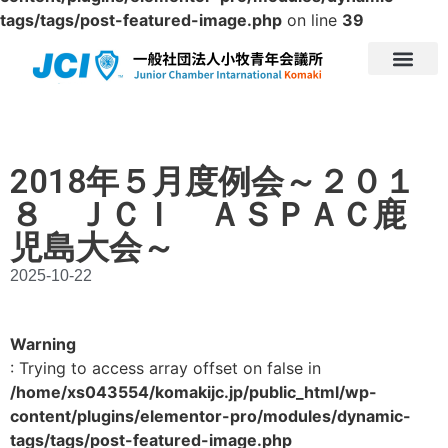
tags/tags/post-featured-image.php
on line
39
2018年５月度例会～２０１
８ ＪＣＩ ＡＳＰＡＣ鹿
児島大会～
2025-10-22
Warning
: Trying to access array offset on false in
/home/xs043554/komakijc.jp/public_html/wp-
content/plugins/elementor-pro/modules/dynamic-
tags/tags/post-featured-image.php