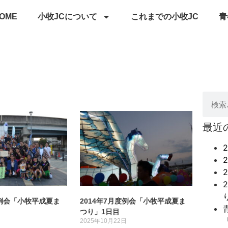
OME
小牧JCについて
これまでの小牧JC
青
最近
度例会「小牧平成夏ま
2014年7月度例会「小牧平成夏ま
つり」1日目
日
2025年10月22日