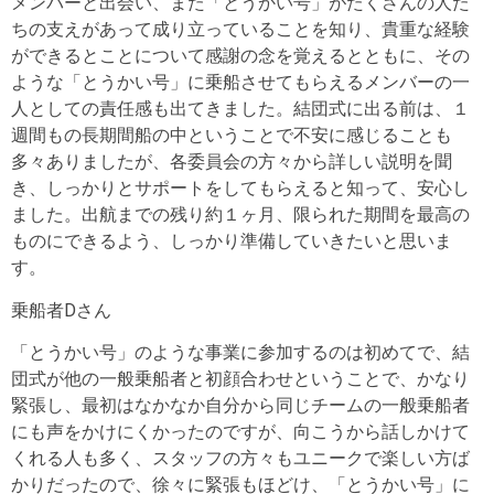
メンバーと出会い、また「とうかい号」がたくさんの人た
ちの支えがあって成り立っていることを知り、貴重な経験
ができるとことについて感謝の念を覚えるとともに、その
ような「とうかい号」に乗船させてもらえるメンバーの一
人としての責任感も出てきました。結団式に出る前は、１
週間もの長期間船の中ということで不安に感じることも
多々ありましたが、各委員会の方々から詳しい説明を聞
き、しっかりとサポートをしてもらえると知って、安心し
ました。出航までの残り約１ヶ月、限られた期間を最高の
ものにできるよう、しっかり準備していきたいと思いま
す。
乗船者Dさん
「とうかい号」のような事業に参加するのは初めてで、結
団式が他の一般乗船者と初顔合わせということで、かなり
緊張し、最初はなかなか自分から同じチームの一般乗船者
にも声をかけにくかったのですが、向こうから話しかけて
くれる人も多く、スタッフの方々もユニークで楽しい方ば
かりだったので、徐々に緊張もほどけ、「とうかい号」に