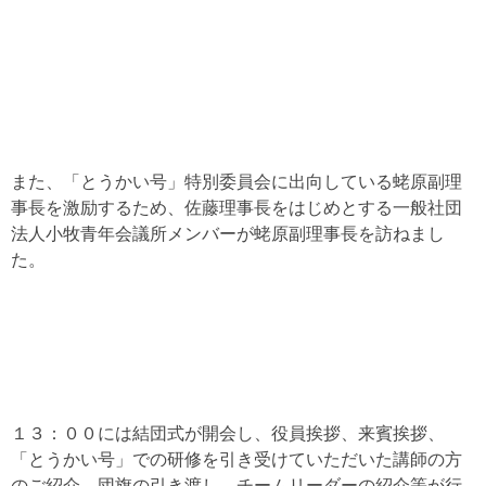
また、「とうかい号」特別委員会に出向している蛯原副理
事長を激励するため、佐藤理事長をはじめとする一般社団
法人小牧青年会議所メンバーが蛯原副理事長を訪ねまし
た。
１３：００には結団式が開会し、役員挨拶、来賓挨拶、
「とうかい号」での研修を引き受けていただいた講師の方
のご紹介、団旗の引き渡し、チームリーダーの紹介等が行