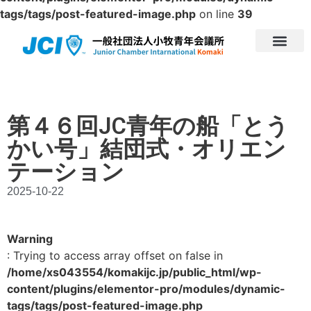
tags/tags/post-featured-image.php
on line
39
第４６回JC青年の船「とう
かい号」結団式・オリエン
テーション
2025-10-22
Warning
: Trying to access array offset on false in
/home/xs043554/komakijc.jp/public_html/wp-
content/plugins/elementor-pro/modules/dynamic-
tags/tags/post-featured-image.php