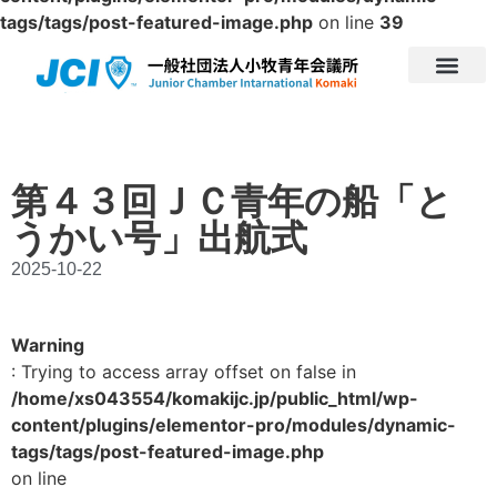
tags/tags/post-featured-image.php
on line
39
第４３回ＪＣ青年の船「と
うかい号」出航式
2025-10-22
Warning
: Trying to access array offset on false in
/home/xs043554/komakijc.jp/public_html/wp-
content/plugins/elementor-pro/modules/dynamic-
tags/tags/post-featured-image.php
on line