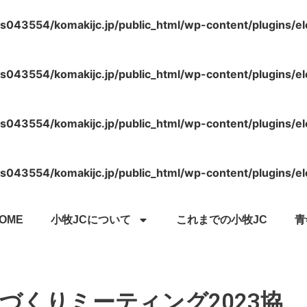
s043554/komakijc.jp/public_html/wp-content/plugins/e
s043554/komakijc.jp/public_html/wp-content/plugins/e
s043554/komakijc.jp/public_html/wp-content/plugins/e
s043554/komakijc.jp/public_html/wp-content/plugins/e
OME
小牧JCについて
これまでの小牧JC
青
づくりミーティング2023協